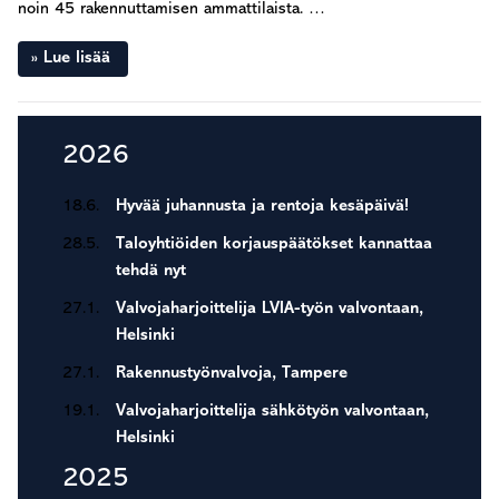
noin 45 rakennuttamisen ammattilaista. …
Lue lisää
Ensisijainen
2026
sivupalkki
18.6.
Hyvää juhannusta ja rentoja kesäpäivä!
28.5.
Taloyhtiöiden korjauspäätökset kannattaa
tehdä nyt
27.1.
Valvojaharjoittelija LVIA-työn valvontaan,
Helsinki
27.1.
Rakennustyönvalvoja, Tampere
19.1.
Valvojaharjoittelija sähkötyön valvontaan,
Helsinki
2025