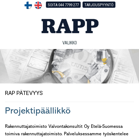
Hyppää
Hyppää
Hyppää
SOITA 044 7799 277
TARJOUSPYYNTÖ
pääsisältöön
ensisijaiseen
alatunnisteeseen
sivupalkkiin
VALIKKO
RAP PÄTEVYYS
Projektipäällikkö
Rakennuttajatoimisto Valvontakonsultit Oy Etelä-Suomessa
toimiva rakennuttajatoimisto. Palveluksessamme työskentelee