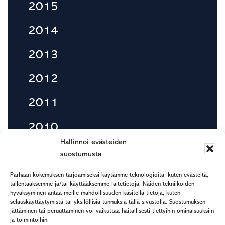
2015
2014
2013
2012
2011
2010
Hallinnoi evästeiden
suostumusta
Footer
Parhaan kokemuksen tarjoamiseksi käytämme teknologioita, kuten evästeitä,
etu.suku@rapp.fi
tallentaaksemme ja/tai käyttääksemme laitetietoja. Näiden tekniikoiden
hyväksyminen antaa meille mahdollisuuden käsitellä tietoja, kuten
puh. 044 7799 277
selauskäyttäytymistä tai yksilöllisiä tunnuksia tällä sivustolla. Suostumuksen
Rekisteri- ja tietosuojaseloste
jättäminen tai peruuttaminen voi vaikuttaa haitallisesti tiettyihin ominaisuuksiin
ja toimintoihin.