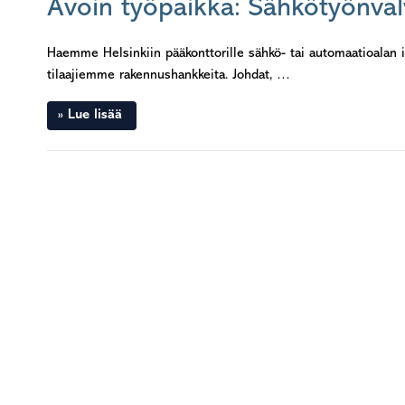
Avoin työpaikka: Sähkötyönvalv
Haemme Helsinkiin pääkonttorille sähkö- tai automaatioalan i
tilaajiemme rakennushankkeita. Johdat, …
Lue lisää