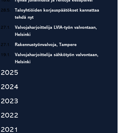
18.6.
Hyvää juhannusta ja rentoja kesäpäivä!
28.5.
Taloyhtiöiden korjauspäätökset kannattaa
tehdä nyt
27.1.
Valvojaharjoittelija LVIA-työn valvontaan,
Helsinki
27.1.
Rakennustyönvalvoja, Tampere
19.1.
Valvojaharjoittelija sähkötyön valvontaan,
Helsinki
2025
2024
2023
2022
2021