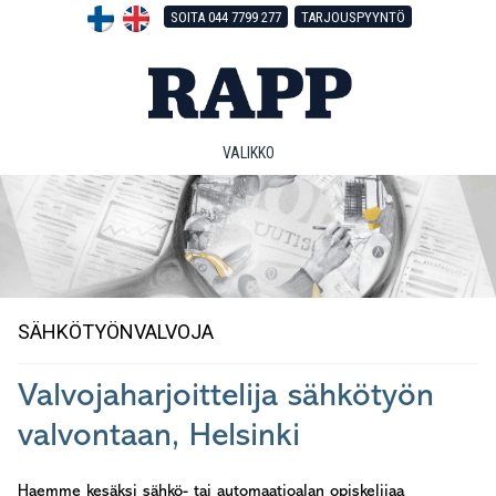
Hyppää
Hyppää
Hyppää
SOITA 044 7799 277
TARJOUSPYYNTÖ
pääsisältöön
ensisijaiseen
alatunnisteeseen
sivupalkkiin
VALIKKO
SÄHKÖTYÖNVALVOJA
Valvojaharjoittelija sähkötyön
valvontaan, Helsinki
Haemme kesäksi sähkö- tai automaatioalan opiskelijaa