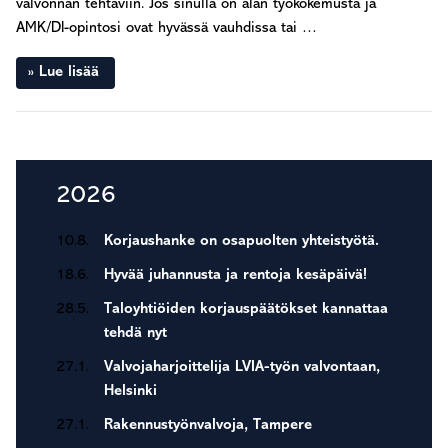
valvonnan tehtäviin. Jos sinulla on alan työkokemusta ja
AMK/DI-opintosi ovat hyvässä vauhdissa tai …
Lue lisää
Seuraava sivu »
Ensisijainen
2026
sivupalkki
10.8.
Korjaushanke on osapuolten yhteistyötä.
18.6.
Hyvää juhannusta ja rentoja kesäpäivä!
28.5.
Taloyhtiöiden korjauspäätökset kannattaa
tehdä nyt
27.1.
Valvojaharjoittelija LVIA-työn valvontaan,
Helsinki
27.1.
Rakennustyönvalvoja, Tampere