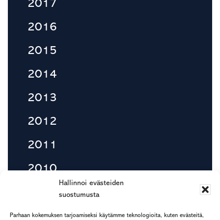
2017
2016
2015
2014
2013
2012
2011
2010
Hallinnoi evästeiden
suostumusta
Footer
Parhaan kokemuksen tarjoamiseksi käytämme teknologioita, kuten evästeitä,