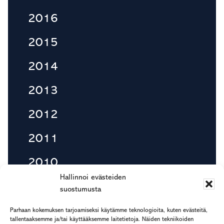
2016
2015
2014
2013
2012
2011
2010
Hallinnoi evästeiden
suostumusta
Footer
Parhaan kokemuksen tarjoamiseksi käytämme teknologioita, kuten evästeitä,
etu.suku@rapp.fi
tallentaaksemme ja/tai käyttääksemme laitetietoja. Näiden tekniikoiden