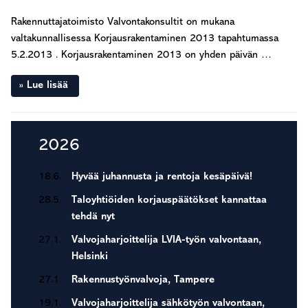
Rakennuttajatoimisto Valvontakonsultit on mukana
valtakunnallisessa Korjausrakentaminen 2013 tapahtumassa
5.2.2013 . Korjausrakentaminen 2013 on yhden päivän …
Lue lisää
Ensisijainen
2026
sivupalkki
18.6.
Hyvää juhannusta ja rentoja kesäpäivä!
28.5.
Taloyhtiöiden korjauspäätökset kannattaa
tehdä nyt
27.1.
Valvojaharjoittelija LVIA-työn valvontaan,
Helsinki
27.1.
Rakennustyönvalvoja, Tampere
19.1.
Valvojaharjoittelija sähkötyön valvontaan,