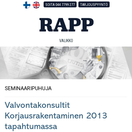
Hyppää
Hyppää
Hyppää
SOITA 044 7799 277
TARJOUSPYYNTÖ
pääsisältöön
ensisijaiseen
alatunnisteeseen
sivupalkkiin
VALIKKO
SEMINAARIPUHUJA
Valvontakonsultit
Korjausrakentaminen 2013
tapahtumassa