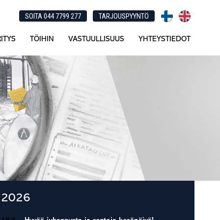
SOITA 044 7799 277
TARJOUSPYYNTÖ
ITYS
TÖIHIN
VASTUULLISUUS
YHTEYSTIEDOT
Ensisijainen
2026
sivupalkki