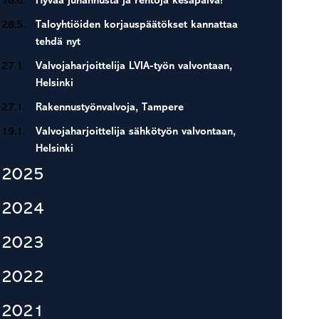
18.6.
Hyvää juhannusta ja rentoja kesäpäivä!
28.5.
Taloyhtiöiden korjauspäätökset kannattaa
tehdä nyt
27.1.
Valvojaharjoittelija LVIA-työn valvontaan,
Helsinki
27.1.
Rakennustyönvalvoja, Tampere
19.1.
Valvojaharjoittelija sähkötyön valvontaan,
Helsinki
2025
2024
2023
2022
2021