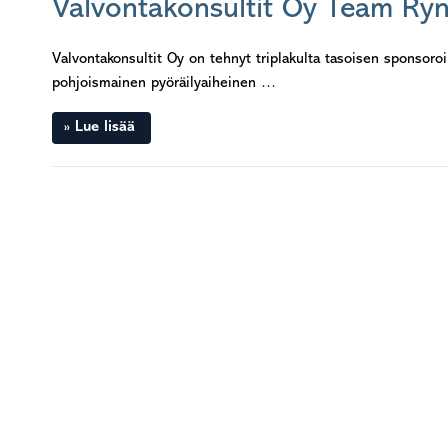
Valvontakonsultit Oy Team Ryn
Valvontakonsultit Oy on tehnyt triplakulta tasoisen sponso
pohjoismainen pyöräilyaiheinen …
Lue lisää