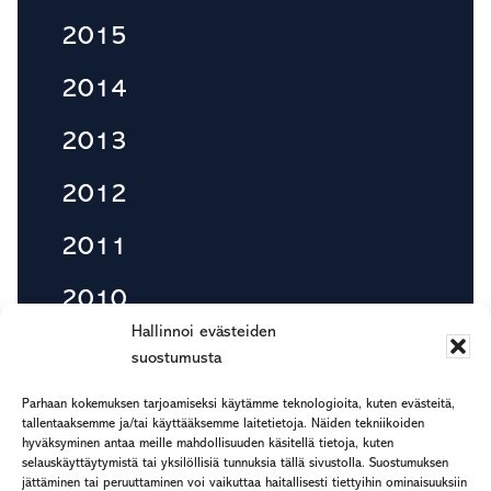
2015
2014
2013
2012
2011
2010
Hallinnoi evästeiden
suostumusta
Footer
Parhaan kokemuksen tarjoamiseksi käytämme teknologioita, kuten evästeitä,
etu.suku@rapp.fi
tallentaaksemme ja/tai käyttääksemme laitetietoja. Näiden tekniikoiden
hyväksyminen antaa meille mahdollisuuden käsitellä tietoja, kuten
puh. 044 7799 277
selauskäyttäytymistä tai yksilöllisiä tunnuksia tällä sivustolla. Suostumuksen
Rekisteri- ja tietosuojaseloste
jättäminen tai peruuttaminen voi vaikuttaa haitallisesti tiettyihin ominaisuuksiin