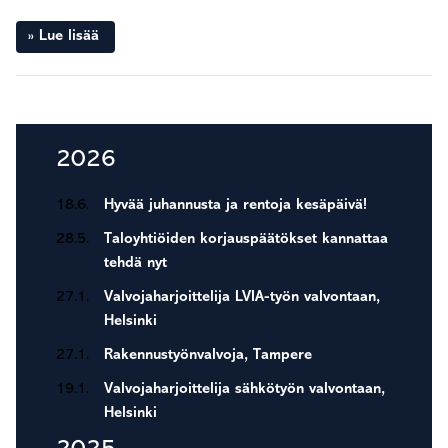
Lue lisää
Seuraava sivu »
Ensisijainen
2026
sivupalkki
18.6.
Hyvää juhannusta ja rentoja kesäpäivä!
28.5.
Taloyhtiöiden korjauspäätökset kannattaa
tehdä nyt
27.1.
Valvojaharjoittelija LVIA-työn valvontaan,
Helsinki
27.1.
Rakennustyönvalvoja, Tampere
19.1.
Valvojaharjoittelija sähkötyön valvontaan,
Helsinki