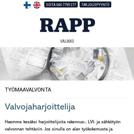
Hyppää
Hyppää
Hyppää
SOITA 044 7799 277
TARJOUSPYYNTÖ
pääsisältöön
ensisijaiseen
alatunnisteeseen
sivupalkkiin
VALIKKO
TYÖMAAVALVONTA
Valvojaharjoittelija
Haemme kesäksi harjoittelijoita rakennus-, LVI- ja sähkötyön
valvonnan tehtäviin. Jos sinulla on alan työkokemusta ja