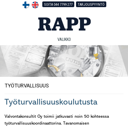
Hyppää
Hyppää
Hyppää
SOITA 044 7799 277
TARJOUSPYYNTÖ
pääsisältöön
ensisijaiseen
alatunnisteeseen
sivupalkkiin
VALIKKO
TYÖTURVALLISUUS
Työturvallisuuskoulutusta
Valvontakonsultit Oy toimii jatkuvasti noin 50 kohteessa
työturvallisuuskoordinaattorina. Tavanomaisen