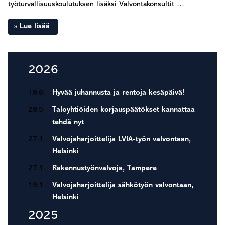
työturvallisuuskoulutuksen lisäksi Valvontakonsultit …
Lue lisää
Ensisijainen
2026
sivupalkki
18.6.
Hyvää juhannusta ja rentoja kesäpäivä!
28.5.
Taloyhtiöiden korjauspäätökset kannattaa
tehdä nyt
27.1.
Valvojaharjoittelija LVIA-työn valvontaan,
Helsinki
27.1.
Rakennustyönvalvoja, Tampere
19.1.
Valvojaharjoittelija sähkötyön valvontaan,
Helsinki
2025