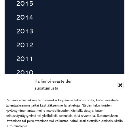
2015
2014
2013
2012
2011
2010
Hallinnoi evästeiden
suostumusta
Footer
Parhaan kokemuksen tarjoamiseksi käytämme teknologioita, kuten evästeitä,
etu.suku@rapp.fi
tallentaaksemme ja/tai käyttääksemme laitetietoja. Näiden tekniikoiden
hyväksyminen antaa meille mahdollisuuden käsitellä tietoja, kuten
puh. 044 7799 277
selauskäyttäytymistä tai yksilöllisiä tunnuksia tällä sivustolla. Suostumuksen
Rekisteri- ja tietosuojaseloste
jättäminen tai peruuttaminen voi vaikuttaa haitallisesti tiettyihin ominaisuuksiin
ja toimintoihin.