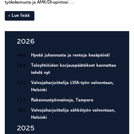
työkokemusta ja AMK/DI-opintosi …
Lue lisää
Ensisijainen
2026
sivupalkki
18.6.
Hyvää juhannusta ja rentoja kesäpäivä!
28.5.
Taloyhtiöiden korjauspäätökset kannattaa
tehdä nyt
27.1.
Valvojaharjoittelija LVIA-työn valvontaan,
Helsinki
27.1.
Rakennustyönvalvoja, Tampere
19.1.
Valvojaharjoittelija sähkötyön valvontaan,
Helsinki
2025