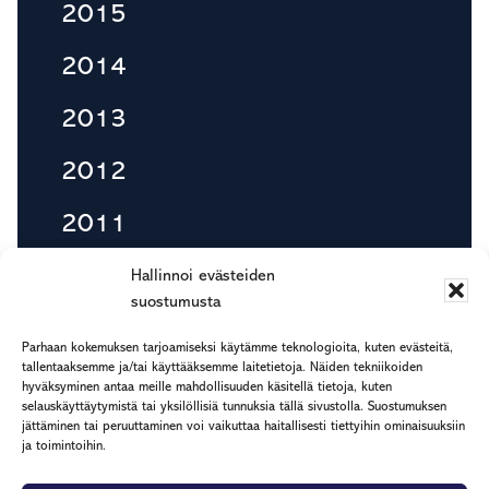
2015
2014
2013
2012
2011
2010
Hallinnoi evästeiden
suostumusta
Parhaan kokemuksen tarjoamiseksi käytämme teknologioita, kuten evästeitä,
tallentaaksemme ja/tai käyttääksemme laitetietoja. Näiden tekniikoiden
Footer
hyväksyminen antaa meille mahdollisuuden käsitellä tietoja, kuten
etu.suku@rapp.fi
selauskäyttäytymistä tai yksilöllisiä tunnuksia tällä sivustolla. Suostumuksen
puh. 044 7799 277
jättäminen tai peruuttaminen voi vaikuttaa haitallisesti tiettyihin ominaisuuksiin
ja toimintoihin.
Rekisteri- ja tietosuojaseloste