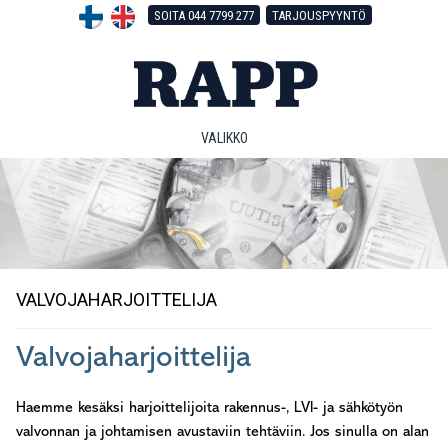
Hyppää
Hyppää
Hyppää
SOITA 044 7799 277
TARJOUSPYYNTÖ
pääsisältöön
ensisijaiseen
alatunnisteeseen
sivupalkkiin
VALIKKO
VALVOJAHARJOITTELIJA
Valvojaharjoittelija
Haemme kesäksi harjoittelijoita rakennus-, LVI- ja sähkötyön
valvonnan ja johtamisen avustaviin tehtäviin. Jos sinulla on alan