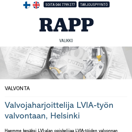
Hyppää
Hyppää
Hyppää
SOITA 044 7799 277
TARJOUSPYYNTÖ
pääsisältöön
ensisijaiseen
alatunnisteeseen
sivupalkkiin
VALIKKO
VALVONTA
Valvojaharjoittelija LVIA-työn
valvontaan, Helsinki
Haemme kesäksi LVI-alan opiskelijaa LVIA-töiden valvonnan