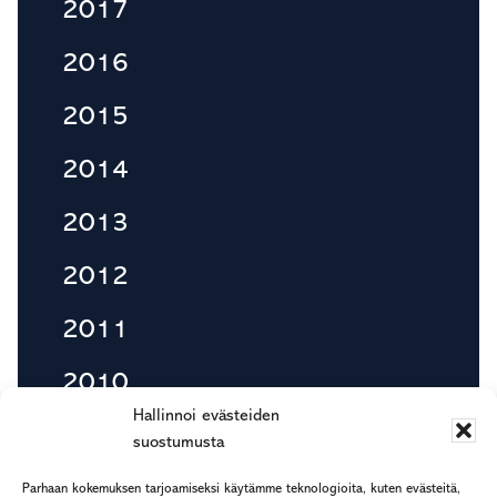
2017
2016
2015
2014
2013
2012
2011
2010
Hallinnoi evästeiden
suostumusta
Footer
Parhaan kokemuksen tarjoamiseksi käytämme teknologioita, kuten evästeitä,