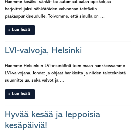
Haemme kesäksi sähkö- tai automaatioalan opiskelijaa
harjoittelijaksi sähkötöiden valvonnan tehtäviin
pääkaupunkiseudulle. Toivomme, että sinulla on …
Lue lisää
LVI-valvoja, Helsinki
Haemme Helsinkiin LVI-insinööriä toimimaan hankkeissamme
LVI-valvojana. Johdat ja ohjaat hankkeita ja niiden taloteknistä
suunnittelua, sekä valvot ja …
Lue lisää
Hyvää kesää ja leppoisia
kesäpäiviä!