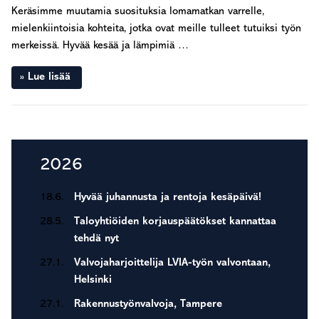
Keräsimme muutamia suosituksia lomamatkan varrelle,
mielenkiintoisia kohteita, jotka ovat meille tulleet tutuiksi työn
merkeissä. Hyvää kesää ja lämpimiä …
Lue lisää
Seuraava sivu »
Ensisijainen
2026
sivupalkki
18.6.
Hyvää juhannusta ja rentoja kesäpäivä!
28.5.
Taloyhtiöiden korjauspäätökset kannattaa
tehdä nyt
27.1.
Valvojaharjoittelija LVIA-työn valvontaan,
Helsinki
27.1.
Rakennustyönvalvoja, Tampere